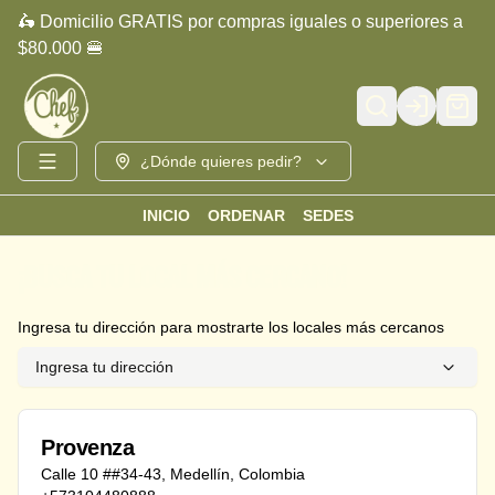
🛵 Domicilio GRATIS por compras iguales o superiores a
$80.000 🍔
Login
¿Dónde quieres pedir?
INICIO
ORDENAR
SEDES
¡BUSCA TU LOCAL MÁS CERCANO!
Ingresa tu dirección para mostrarte los locales más cercanos
Ingresa tu dirección
Provenza
Calle 10 ##34-43
,
Medellín
,
Colombia