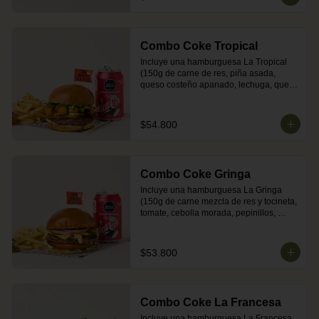
una Coca-Cola Zero.
Combo Coke Tropical
Incluye una hamburguesa La Tropical 
(150g de carne de res, piña asada, 
queso costeño apanado, lechuga, queso 
crema y salsa de jengibre en pan 
brioche dorado en mantequilla) + 
acompañamiento (papas o ensalada) + 
$54.800
una Coca-Cola Zero.
Combo Coke Gringa
Incluye una hamburguesa La Gringa 
(150g de carne mezcla de res y tocineta, 
tomate, cebolla morada, pepinillos, 
queso cheddar fundido, salsa BBQ y 
mayonesa en pan brioche dorado en 
mantequilla) + acompañamiento (papas 
$53.800
o ensalada) + una Coca-Cola Zero.

Nota: por su mezcla con cerdo, la carne 
puede presentar tonos rojos tras su 
cocción.
Combo Coke La Francesa
Incluye una hamburguesa La Francesa 