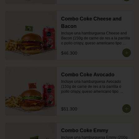
mostaza en pan brioche dorado en 
mantequilla) + acompañamiento (papas 
o ensalada) + una Coca-Cola Zero.
Combo Coke Cheese and
Bacon
Incluye una hamburguesa Cheese and 
Bacon (150g de carne de res a la parrilla 
o pollo crispy, queso americano tipo 
cheddar, tocineta, lechuga, tomate, 
$46.300
cebolla, salsa de tomate y mostaza en 
pan brioche dorado en mantequilla) + 
acompañamiento (papas o ensalada) + 
una Coca-Cola Zero.
Combo Coke Avocado
Incluye una hamburguesa Avocado 
(150g de carne de res a la parrilla o 
pollo crispy, queso americano tipo 
cheddar, tocineta, aguacate, lechuga, 
tomate, cebolla, salsa de tomate y 
mostaza en pan brioche dorado en 
$51.300
mantequilla) + acompañamiento (papas 
o ensalada) + una Coca-Cola Zero.
Combo Coke Emmy
Incluye una hamburguesa Emmy (200g 