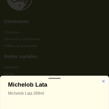
Conócenos
Cobertura
Términos y condiciones
Política de privacidad
Redes sociales
Instagram
TikTok
Michelob Lata
Mi cuenta
Michelob Lata 269ml
Pedir
Iniciar sesión