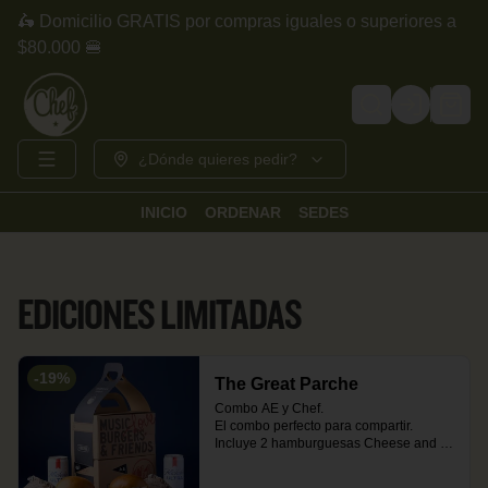
🛵 Domicilio GRATIS por compras iguales o superiores a
$80.000 🍔
Login
¿Dónde quieres pedir?
INICIO
ORDENAR
SEDES
EDICIONES LIMITADAS
-
19
%
The Great Parche
Combo AE y Chef.

El combo perfecto para compartir. 
Incluye 2 hamburguesas Cheese and 
Bacon acompañadas de papas a la 
francesa + 1 porción de entradas a 