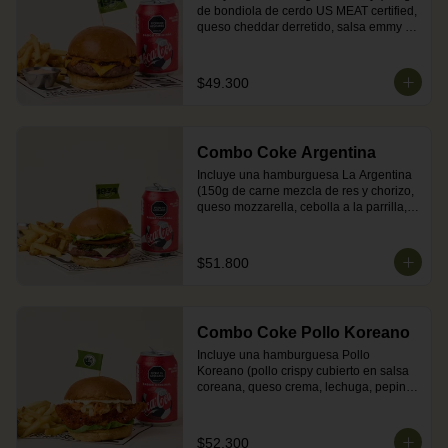
de bondiola de cerdo US MEAT certified, 
queso cheddar derretido, salsa emmy 
con ajonjolí negro y cebollas 
caramelizadas en pan brioche dorado 
en mantequilla) + acompañamiento 
$49.300
(papas o ensalada) + una Coca-Cola 
Zero.

Nota: por ser carne de cerdo, puede 
presentar tonos rojos tras su cocción.
Combo Coke Argentina
Incluye una hamburguesa La Argentina 
(150g de carne mezcla de res y chorizo, 
queso mozzarella, cebolla a la parrilla, 
chimichurri y mayonesa en pan brioche 
dorado en mantequilla) + 
acompañamiento (papas o ensalada) + 
$51.800
una gaseosa Quatro.

Nota: por su mezcla con cerdo, la carne 
puede presentar tonos rojos tras su 
cocción.
Combo Coke Pollo Koreano
Incluye una hamburguesa Pollo 
Koreano (pollo crispy cubierto en salsa 
coreana, queso crema, lechuga, pepino 
y zanahoria en salsa ranch en pan 
brioche dorado en mantequilla) + 
acompañamiento (papas o ensalada) + 
$52.300