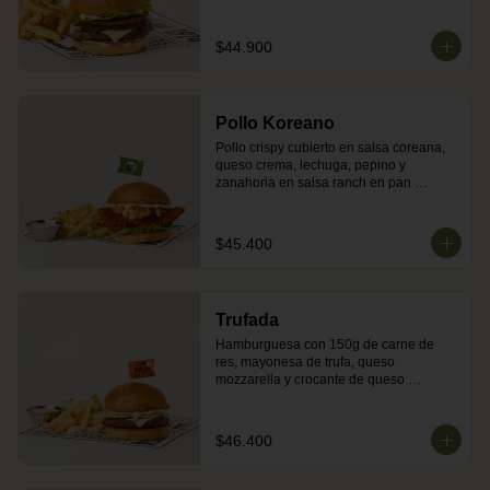
chimichurri y mayonesa en pan brioche 
dorado en mantequilla. Incluye 
acompañamiento de papas o ensalada. 
$44.900
Nota: por su mezcla con cerdo, la carne 
puede presentar tonos rojos tras su 
cocción.
Pollo Koreano
Pollo crispy cubierto en salsa coreana, 
queso crema, lechuga, pepino y 
zanahoria en salsa ranch en pan 
brioche dorado en mantequilla. Incluye 
acompañamiento de papas o ensalada.
$45.400
Trufada
Hamburguesa con 150g de carne de 
res, mayonesa de trufa, queso 
mozzarella y crocante de queso 
parmesano en pan brioche dorado en 
mantequilla. Incluye acompañamiento 
de papas o ensalada.
$46.400