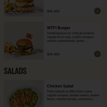
pan brioche dorado en mantequilla. 
Incluye acompañamiento de papas o 
ensalada.
$46.400
WTF! Burger
Hamburguesa con 120g de proteína 
vegetal de la casa, cogollo europeo, 
cebolla caramelizada, queso 
mozzarella, puerro crocante, nueces y 
salsa de ajonjolí en pan brioche dorado 
en mantequilla. Incluye 
$45.900
acompañamiento de papas o ensalada.
SALADS
Chicken Salad
Pollo cubierto en BBQ Sailor sobre 
cogollo europeo, tomate ovalina, pepino 
fresco, cebolla morada, zanahoria y 
aguacate. Acompañada de vinagreta de 
cilantro o vinagreta de queso azul.