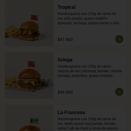
Tropical
Hamburguesa con 150g de carne de 
res, piña asada, queso costeño 
apanado, lechuga, queso crema y salsa 
de jengibre en pan brioche dorado en 
mantequilla. Incluye acompañamiento 
de papas o ensalada.
$47.900
Gringa
Hamburguesa con 150g de carne 
mezcla de res y tocineta, tomate, cebolla 
morada, pepinillos, queso cheddar 
fundido, salsa BBQ y mayonesa en pan 
brioche dorado en mantequilla. Incluye 
acompañamiento de papas o ensalada. 
$46.900
Nota: por su mezcla con cerdo, la carne 
puede presentar tonos rojos tras su 
cocción.
La Francesa
Hamburguesa con 150g de carne de 
res, doble queso mozzarella, tomate, 
salsa Café de París y viruta de papa en 