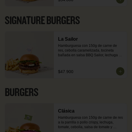
o ensalada) + una Coca-Cola Zero.
SIGNATURE BURGERS
La Sailor
Hamburguesa con 150g de carne de 
res, cebolla caramelizada, tocineta 
bañada en salsa BBQ Sailor, lechuga y 
queso Philadelphia en pan brioche 
dorado en mantequilla. Incluye 
acompañamiento de papas o ensalada.
$47.900
BURGERS
Clásica
Hamburguesa con 150g de carne de res 
a la parrilla o pollo crispy, lechuga, 
tomate, cebolla, salsa de tomate y 
mostaza en pan brioche dorado en 