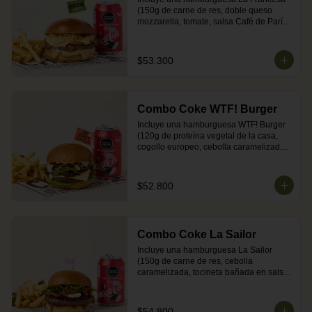
(150g de carne de res, doble queso 
mozzarella, tomate, salsa Café de París 
y viruta de papa en pan brioche dorado 
en mantequilla) + acompañamiento 
(papas o ensalada) + una Coca-Cola 
$53.300
Zero.
Combo Coke WTF! Burger
Incluye una hamburguesa WTF! Burger 
(120g de proteína vegetal de la casa, 
cogollo europeo, cebolla caramelizada, 
queso mozzarella, puerro crocante, 
nueces y salsa de ajonjolí en pan 
brioche dorado en mantequilla) + 
$52.800
acompañamiento (papas o ensalada) + 
una Coca-Cola Zero.
Combo Coke La Sailor
Incluye una hamburguesa La Sailor 
(150g de carne de res, cebolla 
caramelizada, tocineta bañada en salsa 
BBQ Sailor, lechuga y queso 
Philadelphia en pan brioche dorado en 
mantequilla) + acompañamiento (papas 
$54.800