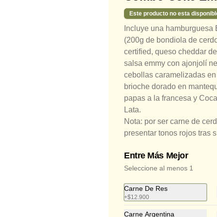
Este producto no esta disponibl
Incluye una hamburguesa
(200g de bondiola de cer
certified, queso cheddar de
salsa emmy con ajonjolí ne
cebollas caramelizadas en
brioche dorado en mantequi
papas a la francesa y Coc
Cheese Burger
Lata.
Hamburguesa con 150g de carne 
de res a la parrilla o pollo crispy, dos 
Nota: por ser carne de cer
lonchas de queso americano tipo 
presentar tonos rojos tras 
cheddar, lechuga, tomate, cebolla, 
salsa de tomate y mostaza en pan 
brioche dorado en mantequilla. 
$38.400
Entre Más Mejor
Incluye acompañamiento de papas 
o ensalada.
Seleccione al menos 1
Avocado
Carne De Res
+
$12.900
Hamburguesa con 150g de carne 
de res a la parrilla o pollo crispy, 
Carne Argentina
queso americano tipo cheddar, 