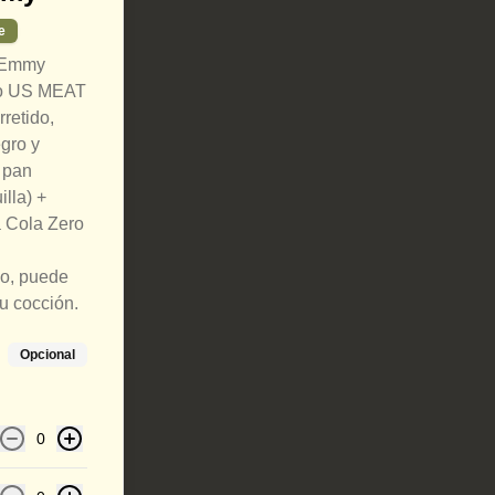
e
 Emmy
do US MEAT
rretido,
gro y
 pan
lla) +
a Cola Zero
do, puede
su cocción.
Opcional
0