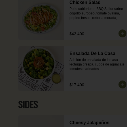
Chicken Salad
Pollo cubierto en BBQ Sailor sobre 
cogollo europeo, tomate ovalina, 
pepino fresco, cebolla morada, 
zanahoria y aguacate. Acompañada 
de vinagreta de cilantro o vinagreta 
de queso azul.
$42.400
Ensalada De La Casa
Adición de ensalada de la casa. 
lechuga crespa, cubos de aguacate, 
tomates marinados.

Salsa: vinagreta de cilantro.
$17.400
SIDES
Cheesy Jalapeños