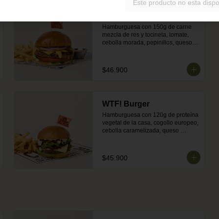
Este producto no esta dispo
Gringa
Hamburguesa con 150g de carne 
mezcla de res y tocineta, tomate, 
cebolla morada, pepinillos, queso 
cheddar fundido, salsa BBQ y 
mayonesa en pan brioche dorado 
en mantequilla. Incluye 
$46.900
acompañamiento de papas o 
ensalada. Nota: por su mezcla con 
cerdo, la carne puede presentar 
tonos rojos tras su cocción.
WTF! Burger
Hamburguesa con 120g de proteína 
vegetal de la casa, cogollo europeo, 
cebolla caramelizada, queso 
mozzarella, puerro crocante, nueces 
y salsa de ajonjolí en pan brioche 
dorado en mantequilla. Incluye 
$45.900
acompañamiento de papas o 
ensalada.