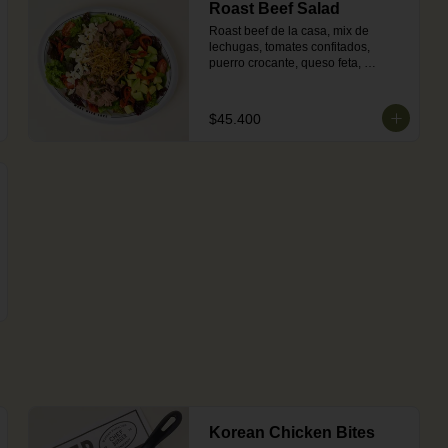
Roast Beef Salad
Roast beef de la casa, mix de 
lechugas, tomates confitados, 
puerro crocante, queso feta, 
pimentón escalivado, aguacate y 
vinagreta de chimichurri.
$45.400
Korean Chicken Bites