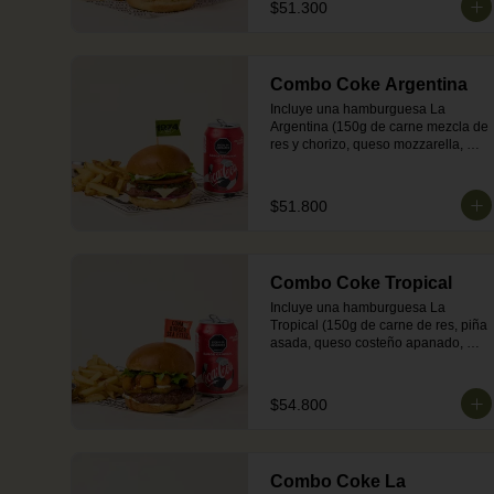
$51.300
dorado en mantequilla) + 
acompañamiento (papas o 
ensalada) + una Coca-Cola Zero.
Combo Coke Argentina
Incluye una hamburguesa La 
Argentina (150g de carne mezcla de 
res y chorizo, queso mozzarella, 
cebolla a la parrilla, chimichurri y 
mayonesa en pan brioche dorado 
en mantequilla) + acompañamiento 
$51.800
(papas o ensalada) + una gaseosa 
Quatro.

Nota: por su mezcla con cerdo, la 
carne puede presentar tonos rojos 
Combo Coke Tropical
tras su cocción.
Incluye una hamburguesa La 
Tropical (150g de carne de res, piña 
asada, queso costeño apanado, 
lechuga, queso crema y salsa de 
jengibre en pan brioche dorado en 
mantequilla) + acompañamiento 
$54.800
(papas o ensalada) + una Coca-
Cola Zero.
Combo Coke La