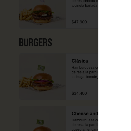
de res, cebolla caramelizada, 
tocineta bañada en salsa BBQ 
Sailor, lechuga y queso 
Philadelphia en pan brioche dorado 
en mantequilla. Incluye 
$47.900
acompañamiento de papas o 
ensalada.
BURGERS
Clásica
Hamburguesa con 150g de carne 
de res a la parrilla o pollo crispy, 
lechuga, tomate, cebolla, salsa de 
tomate y mostaza en pan brioche 
dorado en mantequilla. Incluye 
acompañamiento de papas o 
$34.400
ensalada.
Cheese and Bacon
Hamburguesa con 150g de carne 
de res a la parrilla o pollo crispy, 
queso americano tipo cheddar, 