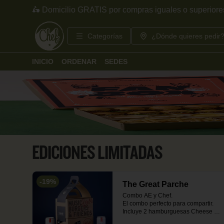
🛵 Domicilio GRATIS por compras iguales o superiore
Categorías
¿Dónde quieres pedir
INICIO
ORDENAR
SEDES
EDICIONES LIMITADAS
-
19
%
The Great Parche
Combo AE y Chef.

El combo perfecto para compartir. 
Incluye 2 hamburguesas Cheese 
and Bacon acompañadas de papas 