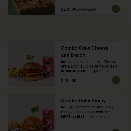
porción de aros de cebolla, 1 
porción de Honey Chicken Bites, 1 
$239.900
$324.200
porción de Korean Chicken Bites y 5 
dips grandes de 4 oz (Emmy, BBQ 
Sailor, Cheddar, Mayotrufa y 
Chipotle). Para más opciones de 
sabor.

Perfecto para compartir entre 6.
Combo Coke Cheese
and Bacon
Incluye una hamburguesa Cheese 
and Bacon (150g de carne de res a 
la parrilla o pollo crispy, queso 
americano tipo cheddar, tocineta, 
$46.300
lechuga, tomate, cebolla, salsa de 
tomate y mostaza en pan brioche 
dorado en mantequilla) + 
acompañamiento (papas o 
ensalada) + una Coca-Cola Zero.
Combo Coke Emmy
Incluye una hamburguesa Emmy 
(200g de bondiola de cerdo US 
MEAT certified, queso cheddar 
derretido, salsa emmy con ajonjolí 
negro y cebollas caramelizadas en 
pan brioche dorado en mantequilla) 