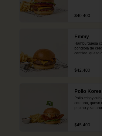
tocineta, lechuga, tomate, cebolla, 
salsa de tomate y mostaza en pan 
brioche dorado en mantequilla. 
$40.400
Incluye acompañamiento de papas 
o ensalada.
Emmy
Hamburguesa con 200g de 
bondiola de cerdo US MEAT 
certified, queso cheddar derretido, 
salsa emmy con ajonjolí negro y 
cebollas caramelizadas en pan 
brioche dorado en mantequilla. 
$42.400
Incluye acompañamiento de papas 
o ensalada. Nota: por ser carne de 
cerdo, puede presentar tonos rojos 
tras su cocción.
Pollo Koreano
Pollo crispy cubierto en salsa 
coreana, queso crema, lechuga, 
pepino y zanahoria en salsa ranch 
en pan brioche dorado en 
mantequilla. Incluye 
acompañamiento de papas o 
$45.400
ensalada.