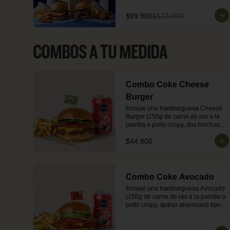
a la francesa + 1 porción de 
entradas a elección (Korean 
$99.900
$123.000
Chicken Bites o Honey Chicken 
Bites) + 2 cervezas Michelob Ultra 
en lata.
COMBOS A TU MEDIDA
Combo Coke Cheese
Burger
Incluye una hamburguesa Cheese 
Burger (150g de carne de res a la 
parrilla o pollo crispy, dos lonchas 
de queso americano tipo cheddar, 
$44.800
lechuga, tomate, cebolla, salsa de 
tomate y mostaza en pan brioche 
dorado en mantequilla) + 
acompañamiento (papas o 
ensalada) + una Coca-Cola Zero.
Combo Coke Avocado
Incluye una hamburguesa Avocado 
(150g de carne de res a la parrilla o 
pollo crispy, queso americano tipo 
cheddar, tocineta, aguacate, 
lechuga, tomate, cebolla, salsa de 
tomate y mostaza en pan brioche 