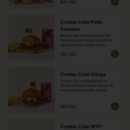
$49.300
+ acompañamiento (papas o 
ensalada) + una Coca-Cola Zero.

Nota: por ser carne de cerdo, puede 
presentar tonos rojos tras su 
Combo Coke Pollo
cocción.
Koreano
Incluye una hamburguesa Pollo 
Koreano (pollo crispy cubierto en 
salsa coreana, queso crema, 
lechuga, pepino y zanahoria en 
$52.300
salsa ranch en pan brioche dorado 
en mantequilla) + acompañamiento 
(papas o ensalada) + una Coca-
Cola Zero.
Combo Coke Gringa
Incluye una hamburguesa La 
Gringa (150g de carne mezcla de 
res y tocineta, tomate, cebolla 
morada, pepinillos, queso cheddar 
fundido, salsa BBQ y mayonesa en 
pan brioche dorado en mantequilla) 
$53.800
+ acompañamiento (papas o 
ensalada) + una Coca-Cola Zero.

Nota: por su mezcla con cerdo, la 
carne puede presentar tonos rojos 
Combo Coke WTF!
tras su cocción.