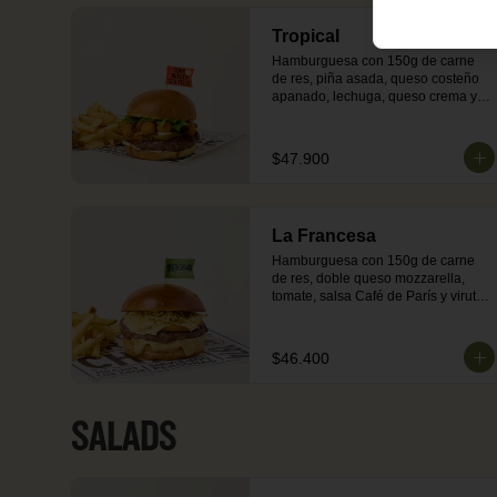
Tropical
Hamburguesa con 150g de carne 
de res, piña asada, queso costeño 
apanado, lechuga, queso crema y 
salsa de jengibre en pan brioche 
dorado en mantequilla. Incluye 
acompañamiento de papas o 
$47.900
ensalada.
La Francesa
Hamburguesa con 150g de carne 
de res, doble queso mozzarella, 
tomate, salsa Café de París y viruta 
de papa en pan brioche dorado en 
mantequilla. Incluye 
acompañamiento de papas o 
$46.400
ensalada.
SALADS